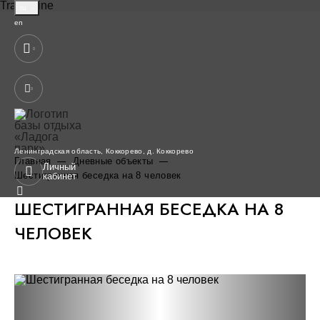
TravelLine
ru
English
en
Ленинградская область,
Коккорево,
д. Коккорево
Главная
Дневные объекты
Личный
Шестигранная беседка на 8 человек
кабинет
ШЕСТИГРАННАЯ БЕСЕДКА НА 8
ЧЕЛОВЕК