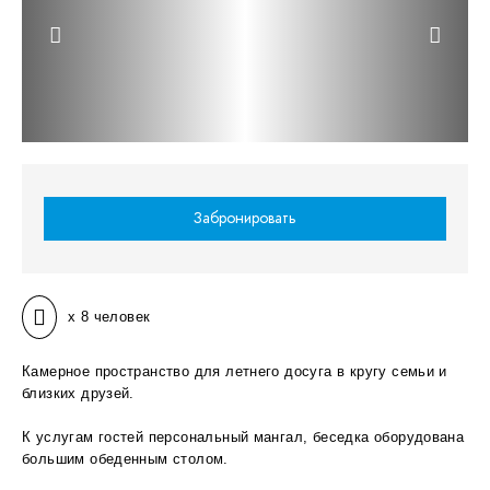
Предыдущий слайд
Следую
Забронировать
Вместимость:
x
8 человек
Камерное пространство для летнего досуга в кругу семьи и
близких друзей.
К услугам гостей персональный мангал, беседка оборудована
большим обеденным столом.