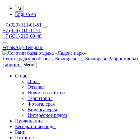
ru
English
en
+7 (929) 111-01-51
+7 (929) 111-01-51
+7 (931) 213-00-48
WhatsApp
Telegram
Ленинградская область,
Коккорево,
д. Коккорево
Забронироват
кабинет
Меню
О нас
О нас
Отзывы
Новости и статьи
Территория
Фотогалерея
Видеогалерея
Интересное рядом
Проживание
Беседки и веранды
Бани
Питание