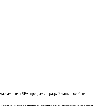
и массажные и SPA-программы разработаны с особым
 солью, каждое прикосновение здесь наполнено заботой.