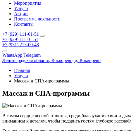
Мероприятия
Услуги
Акции
Программа лояльности
Контакты
+7 (929) 111-01-51
+7 (929) 111-01-51
+7 (931) 213-00-48
WhatsApp
Telegram
Ленинградская область,
Коккорево,
д. Коккорево
Главная
Услуги
Массаж и СПА-программы
Массаж и СПА-программы
В самом сердце лесной тишины, среди благоухания хвои и дых
вниманием к деталям, чтобы подарить гостям глубокое рассла
Будь то лёгкий прикосновение классического массажа, направ