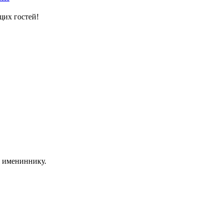
щих гостей!
я имениннику.