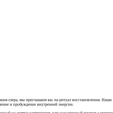
ания озера, мы приглашаем вас на ритуал восстановления. Наш
бление и пробуждение внутренней энергии.
ленный на снятие напряжения, или насыщенный пилинг с морской