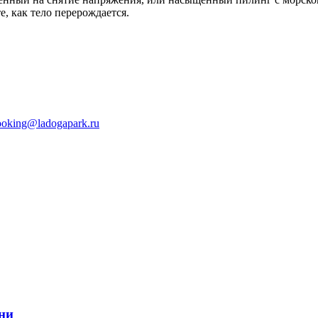
, как тело перерождается.
ooking@ladogapark.ru
дни